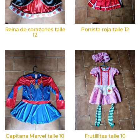
Reina de corazones talle
Porrista roja talle 12
12
Capitana Marvel talle 10
Frutillitas talle 10