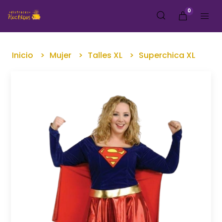
0
Inicio
Mujer
Talles XL
Superchica XL