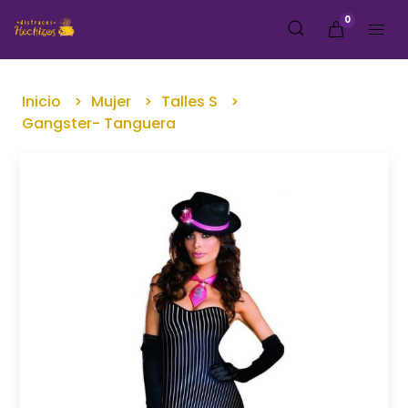
0
Inicio
Mujer
Talles S
Gangster- Tanguera