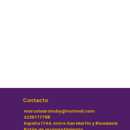
Contacto
marcelaarchuby@hotmail.com
2235777798
España 1744, entre San Martín y Rivadavia
Botón de arrepentimiento