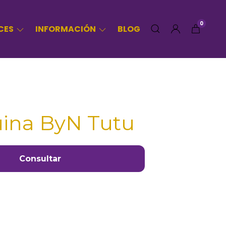
0
CES
INFORMACIÓN
BLOG
uina ByN Tutu
Consultar