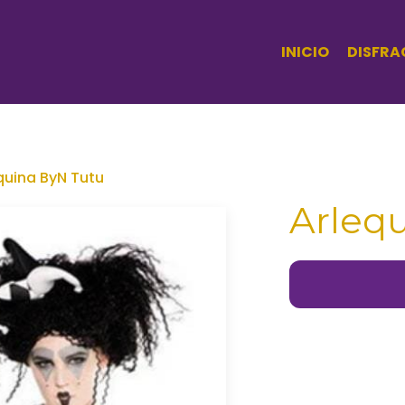
INICIO
DISFRA
quina ByN Tutu
Arleq