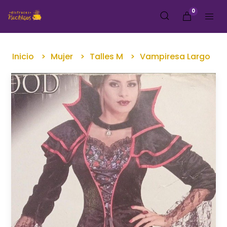
0
Inicio
Mujer
Talles M
Vampiresa Largo