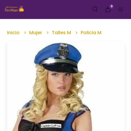
0
Inicio
Mujer
Talles M
Policia M