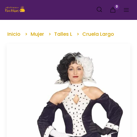
0
Inicio
Mujer
Talles L
Cruela Largo