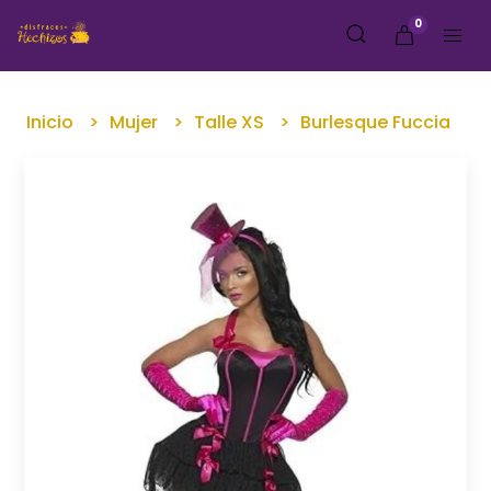
0
Inicio
Mujer
Talle XS
Burlesque Fuccia