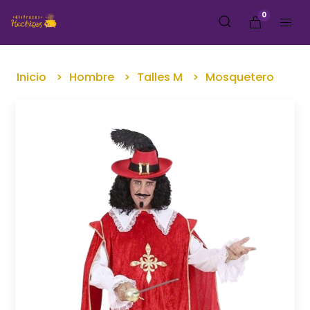
0
Inicio
Hombre
Talles M
Mosquetero