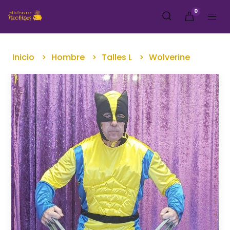
0
Inicio
Hombre
Talles L
Wolverine