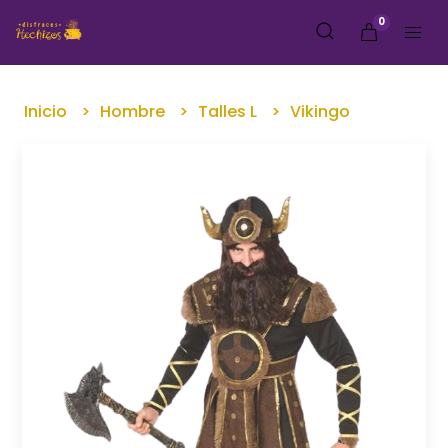
0
Inicio
Hombre
Talles L
Vikingo